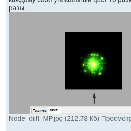
разы.
Node_diiff_MP.jpg (212.78 Кб) Просмот