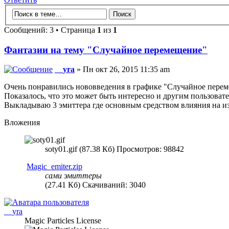
Сообщений: 3 • Страница
1
из
1
Фантазии на тему "Случайное перемещение"
__yra
» Пн окт 26, 2015 11:35 am
Очень понравились нововведения в графике "Случайное перем
Показалось, что это может быть интересно и другим пользовател
Выкладываю 3 эмиттера где основным средством влияния на из
Вложения
soty01.gif (87.38 Кб) Просмотров: 98842
Magic_emiter.zip
сами эмиттеры
(27.41 Кб) Скачиваний: 3040
__yra
Magic Particles License