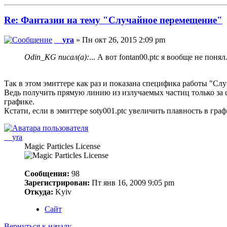
Re: Фантазии на тему "Случайное перемещение"
__yra
» Пн окт 26, 2015 2:09 pm
Odin_KG писал(а):
... А вот fontan00.ptc я вообще не поня
Так в этом эмиттере как раз и показана специфика работы "Сл
Ведь получить прямую линию из излучаемых частиц только за 
графике.
Кстати, если в эмиттере soty001.ptc увеличить плавность в гр
__yra
Magic Particles License
Сообщения:
98
Зарегистрирован:
Пт янв 16, 2009 9:05 pm
Откуда:
Kyiv
Сайт
Вернуться к началу