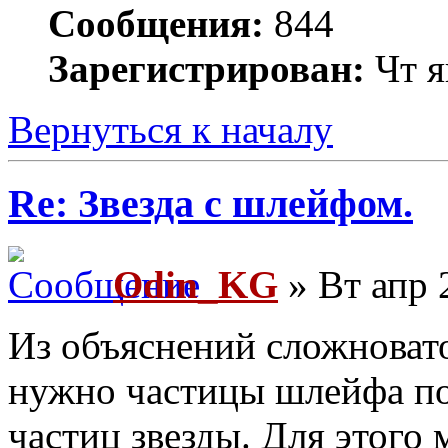
Сообщения:
844
Зарегистрирован:
Чт я
Вернуться к началу
Re: Звезда с шлейфом.
Odin_KG
» Вт апр 
Из объяснений сложновато
нужно частицы шлейфа пор
частиц звезды. Для этог