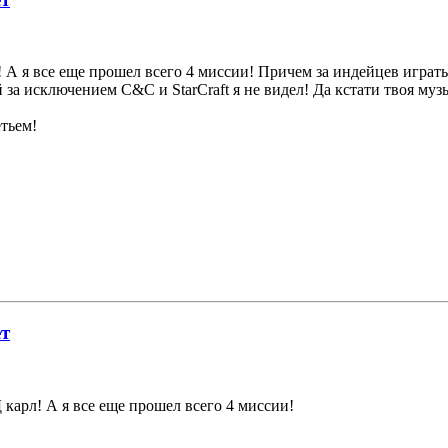
! А я все еще прошел всего 4 миссии! Причем за индейцев играт
 за исключением C&C и StarCraft я не видел! Да кстати твоя муз
етьем!
ет
 карл! А я все еще прошел всего 4 миссии!