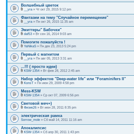
Волшебный цветок
__yra
» Чт окт 29, 2015 9:12 pm
Фантазии на тему "Случайное перемещение"
__yra
» Пн окт 26, 2015 11:35 am
Эмиттеры" Бабочки"
daf53
» Вт сен 16, 2014 9:03 am
Помогите пожалуйста !
YaNikaS
» Пн дек 23, 2013 5:24 pm
Первый с магнитом
__yra
» Пн авг 05, 2013 3:31 am
...!!! ( просто идеи)
KSW-1354
» Вт фев 28, 2012 2:45 am
Набор эффектов "Deep-water life" или "Foraminifers II"
KonsT
» Пн июн 29, 2009 4:58 pm
Mess-KSW
KSW-1354
» Ср окт 07, 2009 6:56 pm
Световой меч=)
Физик26
» Вт июн 28, 2011 8:35 pm
электрическая рамка
Sorrow_mole
» Сб май 14, 2011 11:16 am
Апокалипсис
KSW-1354
» Сб апр 30, 2011 1:43 pm