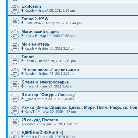
Explosion
Katish
» Чт май 05, 2011 1:56 pm
Tunnel2+KSW
KSW-1354
» Пн апр 25, 2011 1:44 pm
Магический шарик
user
» Вт мар 10, 2009 10:52 am
Мои эмиттеры
Katish
» Чт фев 03, 2011 3:17 pm
Tunnel
Katish
» Пн фев 28, 2011 6:19 pm
"Я тебя люблю" по-китайски
Katish
» Чт фев 03, 2011 3:21 pm
К теме о электросварке
__yra
» Пн янв 24, 2011 3:42 am
Эмиттер "Фигуры Лиссажу"
__yra
» Чт янв 20, 2011 2:40 am
Рамки (Зима, Свадьба, Цветы, Море, Пляж, Ракушки, Нов
KonsT
» Чт июл 30, 2009 4:37 pm
25 секунд Постапа.
speedre13
» Пт янв 07, 2011 7:41 pm
ЯДРЁНЫЙ ВЗРЫВ =)
artguk
» Пт ноя 05, 2010 9:01 pm