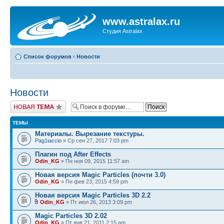
www.astralax.ru
Студия Astralax
Список форумов
‹
Новости
Новости
Новая тема
ТЕМЫ
Материалы. Вырезание текстуры.
Pag1iaccio
» Ср сен 27, 2017 7:03 pm
Плагин под After Effects
Odin_KG
» Пн ноя 09, 2015 11:57 am
Новая версия Magic Particles (почти 3.0)
Odin_KG
» Пн фев 23, 2015 4:59 pm
Новая версия Magic Particles 3D 2.2
Odin_KG
» Пт июл 26, 2013 3:09 pm
Magic Particles 3D 2.02
Odin_KG
» Пт янв 21, 2011 2:15 am