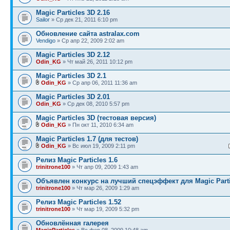
Magic Particles 3D 2.16
Sailor
» Ср дек 21, 2011 6:10 pm
Обновление сайта astralax.com
Vendigo
» Ср апр 22, 2009 2:02 am
Magic Particles 3D 2.12
Odin_KG
» Чт май 26, 2011 10:12 pm
Magic Particles 3D 2.1
Odin_KG
» Ср апр 06, 2011 11:36 am
Magic Particles 3D 2.01
Odin_KG
» Ср дек 08, 2010 5:57 pm
Magic Particles 3D (тестовая версия)
Odin_KG
» Пн окт 11, 2010 6:34 am
Magic Particles 1.7 (для тестов)
Odin_KG
» Вс июл 19, 2009 2:11 pm
Релиз Magic Particles 1.6
trinitrone100
» Чт апр 09, 2009 1:43 am
Объявлен конкурс на лучший спецэффект для Magic Parti
trinitrone100
» Чт мар 26, 2009 1:29 am
Релиз Magic Particles 1.52
trinitrone100
» Чт мар 19, 2009 5:32 pm
Обновлённая галерея
MagicParticles
» Вс фев 08, 2009 10:48 am