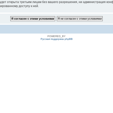
удет открыта третьим лицам без вашего разрешения, ни администрация конф
нированному доступу к ней.
POWERED_BY
Русская поддержка phpBB