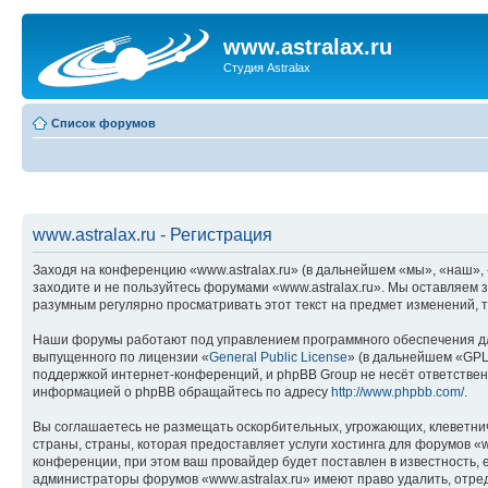
www.astralax.ru
Студия Astralax
Список форумов
www.astralax.ru - Регистрация
Заходя на конференцию «www.astralax.ru» (в дальнейшем «мы», «наш», «w
заходите и не пользуйтесь форумами «www.astralax.ru». Мы оставляем 
разумным регулярно просматривать этот текст на предмет изменений, т
Наши форумы работают под управлением программного обеспечения дл
выпущенного по лицензии «
General Public License
» (в дальнейшем «GPL
поддержкой интернет-конференций, и phpBB Group не несёт ответствен
информацией о phpBB обращайтесь по адресу
http://www.phpbb.com/
.
Вы соглашаетесь не размещать оскорбительных, угрожающих, клеветни
страны, страны, которая предоставляет услуги хостинга для форумов 
конференции, при этом ваш провайдер будет поставлен в известность, 
администраторы форумов «www.astralax.ru» имеют право удалить, отред