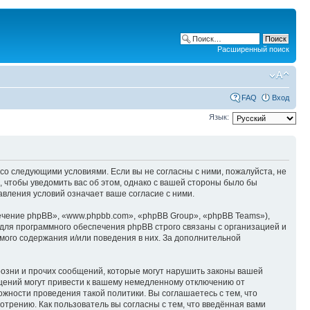
Расширенный поиск
FAQ
Вход
Язык:
ие со следующими условиями. Если вы не согласны с ними, пожалуйста, не
, чтобы уведомить вас об этом, однако с вашей стороны было бы
авления условий означает ваше согласие с ними.
чение phpBB», «www.phpbb.com», «phpBB Group», «phpBB Teams»),
для программного обеспечения phpBB строго связаны с организацией и
мого содержания и/или поведения в них. За дополнительной
озни и прочих сообщений, которые могут нарушить законы вашей
бщений могут привести к вашему немедленному отключению от
ожности проведения такой политики. Вы соглашаетесь с тем, что
отрению. Как пользователь вы согласны с тем, что введённая вами