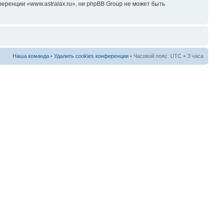
еренции «www.astralax.ru», ни phpBB Group не может быть
Наша команда
•
Удалить cookies конференции
• Часовой пояс: UTC + 3 часа