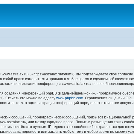
ww.astralax.ru», «https://astralax.ru/forum»), вы подтверждаете своё соглас
за собой право изменять эти правила в любое время и сделаем всё возможное
ак как использование конференции «www.astralax.ru» после обновления/испр
я создания конференций phpBB (в дальнейшем «они», «программное обеспе
»). Скачать его можно по адресу
www.phpbb.com
. Ограничения лицензии GPL 
ности за то, что администрация конференций определяет в качестве допусти
ческих сообщений, порнографических сообщений, призывов к национальной р
«www.astralax.ru», или международное право. Попытки размещения таких соо
если мы сочтём это нужным. IP-адреса всех сообщений сохраняются для возм
актировать, перенести или закрыть любую тему в любое время по своему усм