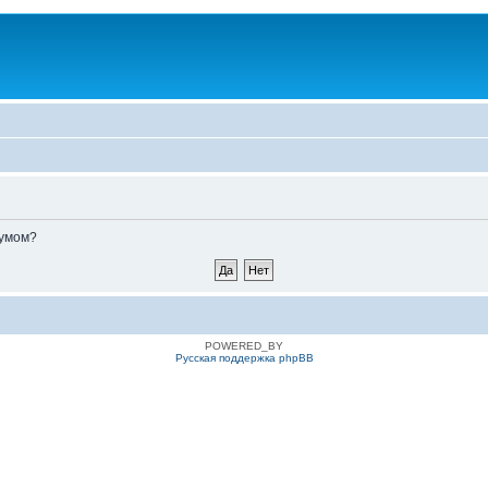
румом?
POWERED_BY
Русская поддержка phpBB