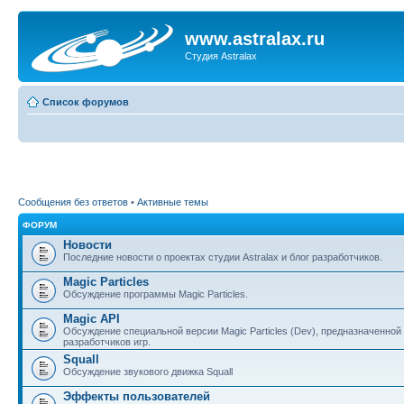
www.astralax.ru
Студия Astralax
Список форумов
Сообщения без ответов
•
Активные темы
ФОРУМ
Новости
Последние новости о проектах студии Astralax и блог разработчиков.
Magic Particles
Обсуждение программы Magic Particles.
Magic API
Обсуждение специальной версии Magic Particles (Dev), предназначенной
разработчиков игр.
Squall
Обсуждение звукового движка Squall
Эффекты пользователей