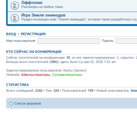
Оффтопик
Разговоры на любые темы
Игра Земля онимодов
Раздел посвящен игре "Земля онимодов", которая также разработана студ
ВХОД
•
РЕГИСТРАЦИЯ
Имя пользователя:
Пароль:
КТО СЕЙЧАС НА КОНФЕРЕНЦИИ
Сейчас посетителей на конференции:
30
, из них зарегистрированных: 1, скрытых: 
Больше всего посетителей (
3881
) здесь было Ср апр 01, 2026 7:01 am
Зарегистрированные пользователи:
Baidu [Spider]
Легенда:
Администраторы
,
Супермодераторы
СТАТИСТИКА
Всего сообщений:
2182
• Тем:
320
• Пользователей:
709
• Новый пользователь:
Int
Список форумов