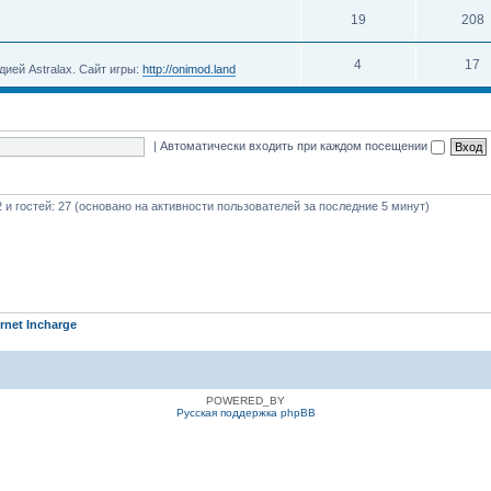
19
208
4
17
ией Astralax. Сайт игры:
http://onimod.land
|
Автоматически входить при каждом посещении
2 и гостей: 27 (основано на активности пользователей за последние 5 минут)
ernet Incharge
POWERED_BY
Русская поддержка phpBB