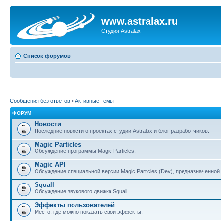
www.astralax.ru
Студия Astralax
Список форумов
Сообщения без ответов
•
Активные темы
ФОРУМ
Новости
Последние новости о проектах студии Astralax и блог разработчиков.
Magic Particles
Обсуждение программы Magic Particles.
Magic API
Обсуждение специальной версии Magic Particles (Dev), предназначенной 
Squall
Обсуждение звукового движка Squall
Эффекты пользователей
Место, где можно показать свои эффекты.