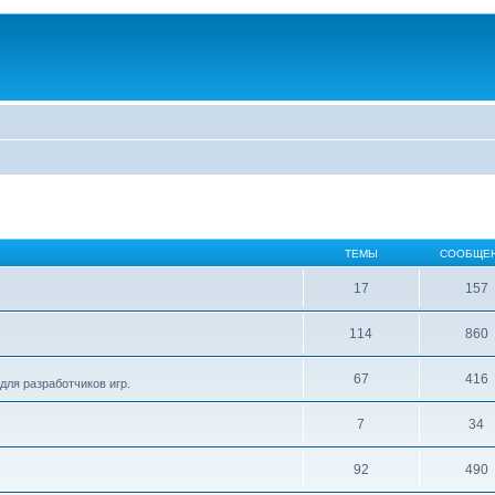
ТЕМЫ
СООБЩЕ
17
157
114
860
67
416
для разработчиков игр.
7
34
92
490