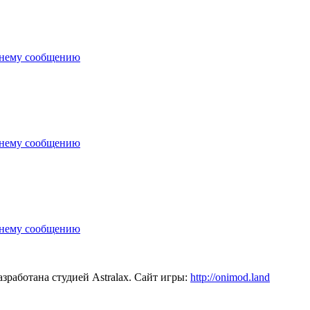
зработана студией Astralax. Сайт игры:
http://onimod.land