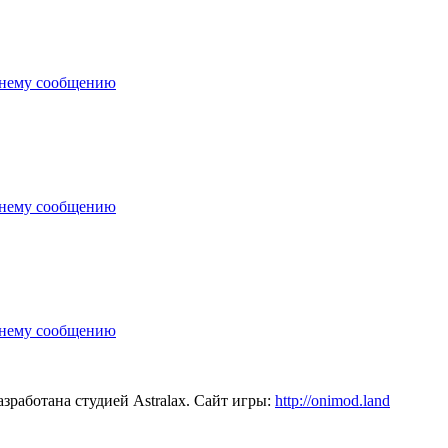
зработана студией Astralax. Сайт игры:
http://onimod.land