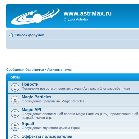
www.astralax.ru
Студия Astralax
Список форумов
Сообщения без ответов
•
Активные темы
ФОРУМ
Новости
Последние новости о проектах студии Astralax и блог разработчиков.
Magic Particles
Обсуждение программы Magic Particles.
Magic API
Обсуждение специальной версии Magic Particles (Dev), предназначенной
разработчиков игр.
Squall
Обсуждение звукового движка Squall
Эффекты пользователей