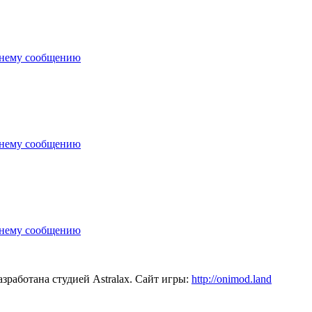
зработана студией Astralax. Сайт игры:
http://onimod.land