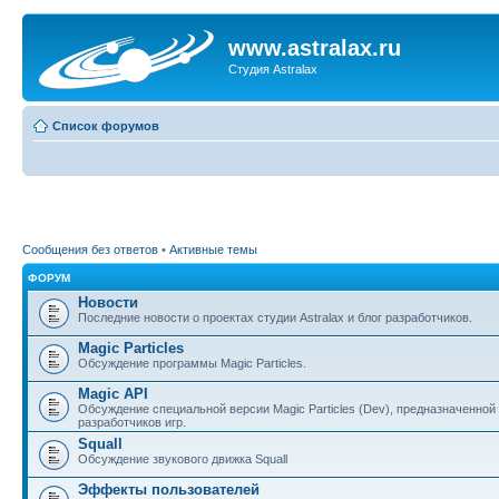
www.astralax.ru
Студия Astralax
Список форумов
Сообщения без ответов
•
Активные темы
ФОРУМ
Новости
Последние новости о проектах студии Astralax и блог разработчиков.
Magic Particles
Обсуждение программы Magic Particles.
Magic API
Обсуждение специальной версии Magic Particles (Dev), предназначенной
разработчиков игр.
Squall
Обсуждение звукового движка Squall
Эффекты пользователей