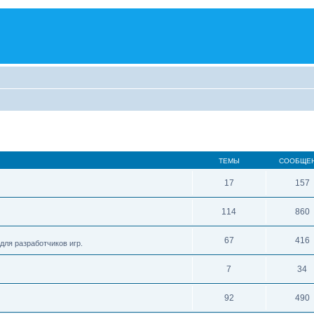
ТЕМЫ
СООБЩЕ
17
157
114
860
67
416
для разработчиков игр.
7
34
92
490