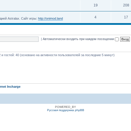
19
208
4
17
ией Astralax. Сайт игры:
http://onimod.land
|
Автоматически входить при каждом посещении
2 и гостей: 40 (основано на активности пользователей за последние 5 минут)
ernet Incharge
POWERED_BY
Русская поддержка phpBB