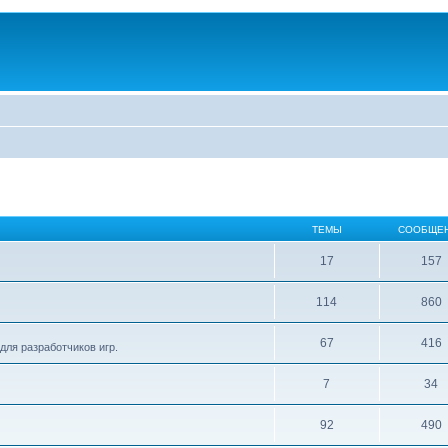
ТЕМЫ
СООБЩЕ
17
157
114
860
67
416
для разработчиков игр.
7
34
92
490