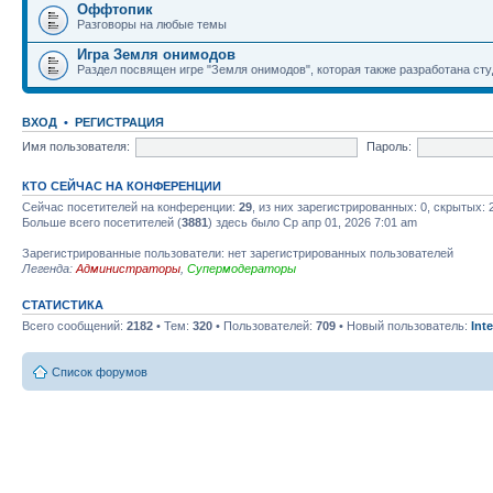
Оффтопик
Разговоры на любые темы
Игра Земля онимодов
Раздел посвящен игре "Земля онимодов", которая также разработана студ
ВХОД
•
РЕГИСТРАЦИЯ
Имя пользователя:
Пароль:
КТО СЕЙЧАС НА КОНФЕРЕНЦИИ
Сейчас посетителей на конференции:
29
, из них зарегистрированных: 0, скрытых: 
Больше всего посетителей (
3881
) здесь было Ср апр 01, 2026 7:01 am
Зарегистрированные пользователи: нет зарегистрированных пользователей
Легенда:
Администраторы
,
Супермодераторы
СТАТИСТИКА
Всего сообщений:
2182
• Тем:
320
• Пользователей:
709
• Новый пользователь:
Int
Список форумов