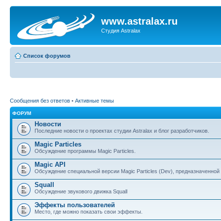
www.astralax.ru
Студия Astralax
Список форумов
Сообщения без ответов
•
Активные темы
ФОРУМ
Новости
Последние новости о проектах студии Astralax и блог разработчиков.
Magic Particles
Обсуждение программы Magic Particles.
Magic API
Обсуждение специальной версии Magic Particles (Dev), предназначенной 
Squall
Обсуждение звукового движка Squall
Эффекты пользователей
Место, где можно показать свои эффекты.