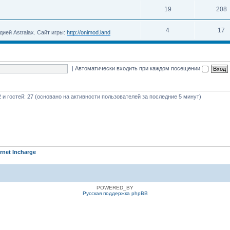
19
208
4
17
ией Astralax. Сайт игры:
http://onimod.land
|
Автоматически входить при каждом посещении
2 и гостей: 27 (основано на активности пользователей за последние 5 минут)
ernet Incharge
POWERED_BY
Русская поддержка phpBB