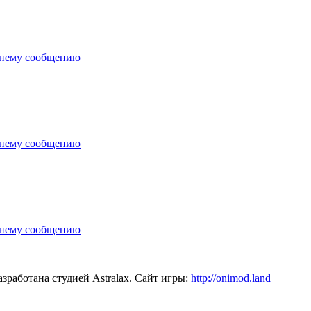
зработана студией Astralax. Сайт игры:
http://onimod.land