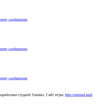
зработана студией Astralax. Сайт игры:
http://onimod.land