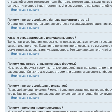
отдельной строке текстового поля. Вы также можете задать количество
означает, что опрос будет постоянным) и возможность пользователей и
Вернуться к началу
Почему я не могу добавить больше вариантов ответа?
Ограничение количества вариантов ответа устанавливается администр
Вернуться к началу
Как мне отредактировать или удалить опрос?
Так же, как и сообщения, опросы могут редактироваться только их соз
связан именно с ним. Если никто не успел проголосовать, то вы можете
могут отредактировать или удалить опрос. Это сделано для того, чтобы
Вернуться к началу
Почему мне недоступны некоторые форумы?
Некоторые форумы доступны только определённым пользователям или г
разрешение. Свяжитесь с модератором или администратором конферен
Вернуться к началу
Почему я не могу добавлять вложения?
Право добавления вложений может быть предоставлено на уровне фору
что добавлять вложения разрешено только членам определённых групп.
Вернуться к началу
Почему я получил предупреждение?
На каждой конференции администраторы устанавливают свой собственн