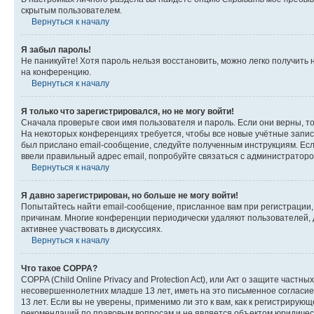
скрытым пользователем.
Вернуться к началу
Я забыл пароль!
Не паникуйте! Хотя пароль нельзя восстановить, можно легко получить
на конференцию.
Вернуться к началу
Я только что зарегистрировался, но не могу войти!
Сначала проверьте свои имя пользователя и пароль. Если они верны, т
На некоторых конференциях требуется, чтобы все новые учётные запис
был прислано email-сообщение, следуйте полученным инструкциям. Если
ввели правильный адрес email, попробуйте связаться с администраторо
Вернуться к началу
Я давно зарегистрирован, но больше не могу войти!
Попытайтесь найти email-сообщение, присланное вам при регистрации, 
причинам. Многие конференции периодически удаляют пользователей, 
активнее участвовать в дискуссиях.
Вернуться к началу
Что такое COPPA?
COPPA (Child Online Privacy and Protection Act), или Акт о защите час
несовершеннолетних младше 13 лет, иметь на это письменное согласи
13 лет. Если вы не уверены, применимо ли это к вам, как к регистриру
рекомендаций по правовым вопросам и не является объектом юридичес