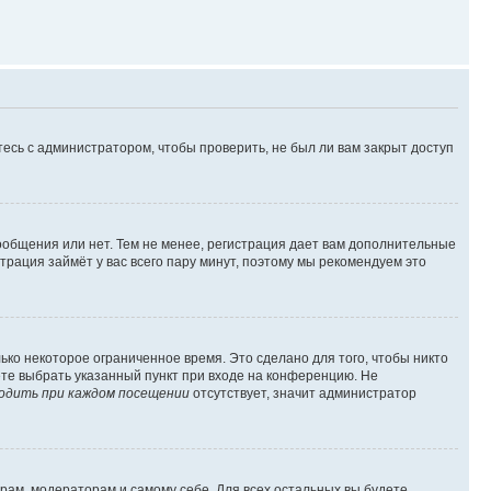
есь с администратором, чтобы проверить, не был ли вам закрыт доступ
сообщения или нет. Тем не менее, регистрация дает вам дополнительные
трация займёт у вас всего пару минут, поэтому мы рекомендуем это
ько некоторое ограниченное время. Это сделано для того, чтобы никто
ете выбрать указанный пункт при входе на конференцию. Не
одить при каждом посещении
отсутствует, значит администратор
орам, модераторам и самому себе. Для всех остальных вы будете