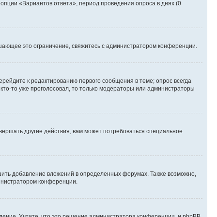
 опции «Вариантов ответа», период проведения опроса в днях (0
шающее это ограничение, свяжитесь с администратором конференции.
ерейдите к редактированию первого сообщения в теме; опрос всегда
и кто-то уже проголосовал, то только модераторы или администраторы
вершать другие действия, вам может потребоваться специальное
шить добавление вложений в определенных форумах. Также возможно,
министратором конференции.
дение. Учтите, что это решение администратора конференции, и phpBB