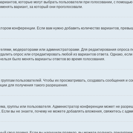
 вариантов, которые могут выбрать пользователи при голосовании, с помощью
зменять вариант, за который они проголосовали.
атором конференции. Если вам нужно добавить количество вариантов, превы
дателями, модераторами или администраторами. Для редактирования опроса п
 удалить опрос или отредактировать любой из вариантов ответа. Однако, есл
 нельзя было менять варианты ответов во время голосования.
руппам пользователей. Чтобы их просматривать, создавать сообщения и со
ции для получения такого разрешения.
ма, группы или пользователя. Администратор конференции может не разре
 Если вы не знаете, почему не можете добавлять вложения, свяжитесь с ад
ый свод правил. Если вы нарушили правило, вы можете получить предупреж