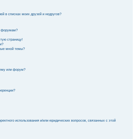
лей в списках моих друзей и недругов?
и форумам?
стую страницу!
и?
ные мной темы?
тему или форум?
ференции?
рректного использования и/или юридических вопросов, связанных с этой