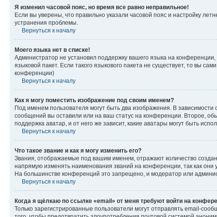
Я изменил часовой пояс, но время все равно неправильное!
Если вы уверены, что правильно указали часовой пояс и настройку лет
устранения проблемы.
Вернуться к началу
Моего языка нет в списке!
Администратор не установил поддержку вашего языка на конференции, 
языковой пакет. Если такого языкового пакета не существует, то вы с
конференции)
Вернуться к началу
Как я могу поместить изображение под своим именем?
Под именем пользователя могут быть два изображения. В зависимости от
сообщений вы оставили или на ваш статус на конференции. Второе, обы
поддержка аватар, и от него же зависит, какие аватары могут быть ис
Вернуться к началу
Что такое звание и как я могу изменить его?
Звания, отображаемые под вашим именем, отражают количество созда
напрямую изменять наименования званий на конференции, так как они 
На большинстве конференций это запрещено, и модератор или админис
Вернуться к началу
Когда я щёлкаю по ссылке «email» от меня требуют войти на конфер
Только зарегистрированные пользователи могут отправлять email-сооб
того, чтобы предотвратить злоупотребления почтовой системой анони