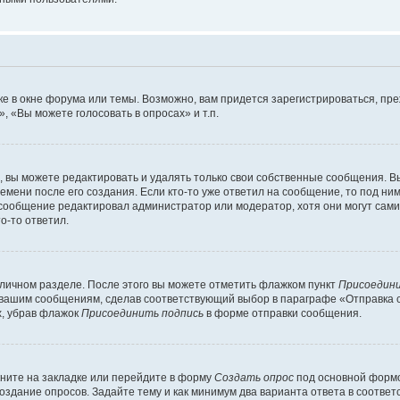
е в окне форума или темы. Возможно, вам придется зарегистрироваться, пр
 «Вы можете голосовать в опросах» и т.п.
вы можете редактировать и удалять только свои собственные сообщения. В
емени после его создания. Если кто-то уже ответил на сообщение, то под ни
 сообщение редактировал администратор или модератор, хотя они могут сами
о-то ответил.
 личном разделе. После этого вы можете отметить флажком пункт
Присоедини
 вашим сообщениям, сделав соответствующий выбор в параграфе «Отправка 
х, убрав флажок
Присоединить подпись
в форме отправки сообщения.
ните на закладке или перейдите в форму
Создать опрос
под основной формо
создание опросов. Задайте тему и как минимум два варианта ответа в соотве