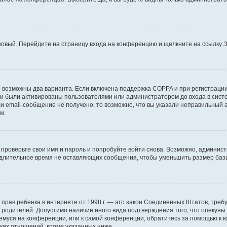
 новый. Перейдите на страницу входа на конференцию и щелкните на ссылку
З
о возможны два варианта. Если включена поддержка COPPA и при регистрации 
и были активированы пользователями или администратором до входа в систе
 email-сообщение не получено, то возможно, что вы указали неправильный а
м.
проверьте свои имя и пароль и попробуйте войти снова. Возможно, админист
длительное время не оставляющих сообщения, чтобы уменьшить размер базы
тных прав ребенка в интернете от 1998 г. — это закон Соединенных Штатов, т
е родителей. Допустимо наличие иного вида подтверждения того, что опек
ющемуся на конференции, или к самой конференции, обратитесь за помощью к 
ких отношений, кроме указанных ниже.