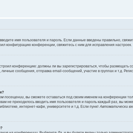
 вводите имя пользователя и пароль. Если данные введены правильно, свяжит
оил конфигурацию конференции, свяжитесь с ним для исправления настроек.
 настроил конференцию: должны ли вы зарегистрироваться, чтобы размещать 
ичные сообщения, отправка email-сообщений, участие в группах и т.д. Регис
я?
ом посещении
, вы сможете оставаться под своим именем на конференции тол
ы вам не приходилось вводить имя пользователя и пароль каждый раз, вы мож
блиотеке, интернет-кафе, университете и т.д. Если пункт
Автоматически вх
й?
ание на конференции
. Выберите
Да
, и вы будете видны только администрат