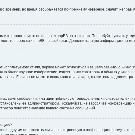
него времени, но время отображается по-прежнему неверное, значит, неправ
или же просто никто не перевёл phpBB на ваш язык. Попробуйте узнать у ад
ами можете перевести phpBB на свой язык. Дополнительную информацию вы мо
 используемого стиля, первое может относиться к вашему званию, обычно это
чно более крупное изображение, известно как «аватара» и обычно уникальна
пользованы. Если вы не можете использовать аватары, свяжитесь с администр
нных вами сообщений, или идентифицируют определенных пользователей: на
установлены её администратором. Пожалуйста, не засоряйте конференцию н
тратор понизят значение вашего счётчика сообщений.
енцию?
щения другим пользователям через встроенную в конференцию форму, и толь
мными пользователями.