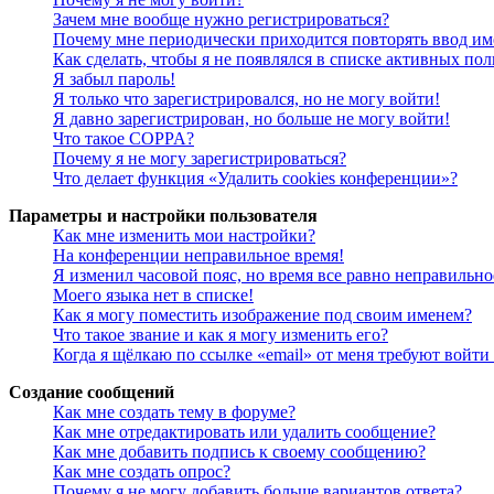
Зачем мне вообще нужно регистрироваться?
Почему мне периодически приходится повторять ввод им
Как сделать, чтобы я не появлялся в списке активных пол
Я забыл пароль!
Я только что зарегистрировался, но не могу войти!
Я давно зарегистрирован, но больше не могу войти!
Что такое COPPA?
Почему я не могу зарегистрироваться?
Что делает функция «Удалить cookies конференции»?
Параметры и настройки пользователя
Как мне изменить мои настройки?
На конференции неправильное время!
Я изменил часовой пояс, но время все равно неправильно
Моего языка нет в списке!
Как я могу поместить изображение под своим именем?
Что такое звание и как я могу изменить его?
Когда я щёлкаю по ссылке «email» от меня требуют войт
Создание сообщений
Как мне создать тему в форуме?
Как мне отредактировать или удалить сообщение?
Как мне добавить подпись к своему сообщению?
Как мне создать опрос?
Почему я не могу добавить больше вариантов ответа?