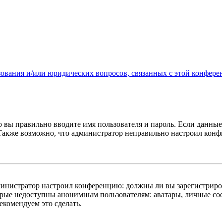
зования и/или юридических вопросов, связанных с этой конфере
о вы правильно вводите имя пользователя и пароль. Если данны
 Также возможно, что администратор неправильно настроил кон
администратор настроил конференцию: должны ли вы зарегистриро
рые недоступны анонимным пользователям: аватары, личные сооб
екомендуем это сделать.