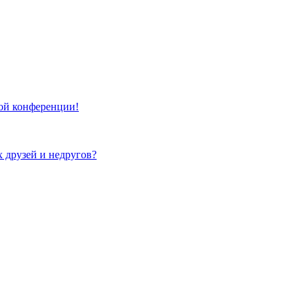
той конференции!
х друзей и недругов?