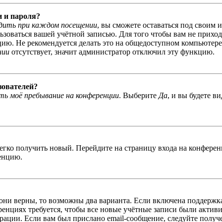
и и пароля?
дить при каждом посещении
, вы сможете оставаться под своим 
льзоваться вашей учётной записью. Для того чтобы вам не прихо
ю. Не рекомендуется делать это на общедоступном компьютере, 
нии
отсутствует, значит администратор отключил эту функцию.
зователей?
ь моё пребывание на конференции
. Выберите
Да
, и вы будете в
легко получить новый. Перейдите на страницу входа на конфер
енцию.
 они верны, то возможны два варианта. Если включена поддержка
енциях требуется, чтобы все новые учётные записи были актив
трации. Если вам был прислано email-сообщение, следуйте получ