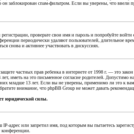
о он заблокирован спам-фильтром. Если вы уверены, что ввели пр
 регистрации, проверьте свои имя и пароль и попробуйте войти
ференции периодически удаляют пользователей, длительное вре
ься снова и активнее участвовать в дискуссиях.
т о защите частных прав ребенка в интернете от 1998 г. — это з
ет, иметь на это письменное согласие родителей. Допустимо н
х младше 13 лет. Если вы не уверены, применимо ли это к вам
братите внимание, что phpBB Group не может давать рекомендац
ет юридической силы.
IP-адрес или запретил имя, под которым вы пытаетесь зарегис
у конференции.