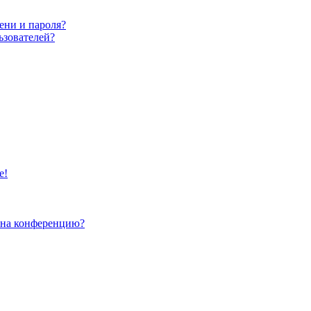
ени и пароля?
ьзователей?
е!
и на конференцию?