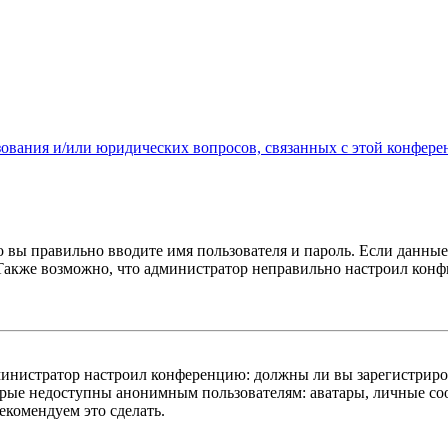
зования и/или юридических вопросов, связанных с этой конфере
о вы правильно вводите имя пользователя и пароль. Если данны
 Также возможно, что администратор неправильно настроил кон
администратор настроил конференцию: должны ли вы зарегистриро
рые недоступны анонимным пользователям: аватары, личные сооб
екомендуем это сделать.