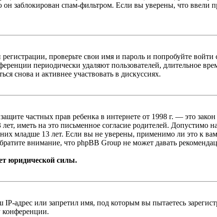
о он заблокирован спам-фильтром. Если вы уверены, что ввели пр
 регистрации, проверьте свои имя и пароль и попробуйте войти
ференции периодически удаляют пользователей, длительное вре
ься снова и активнее участвовать в дискуссиях.
т о защите частных прав ребенка в интернете от 1998 г. — это з
ет, иметь на это письменное согласие родителей. Допустимо н
х младше 13 лет. Если вы не уверены, применимо ли это к вам
братите внимание, что phpBB Group не может давать рекомендац
ет юридической силы.
IP-адрес или запретил имя, под которым вы пытаетесь зарегис
у конференции.