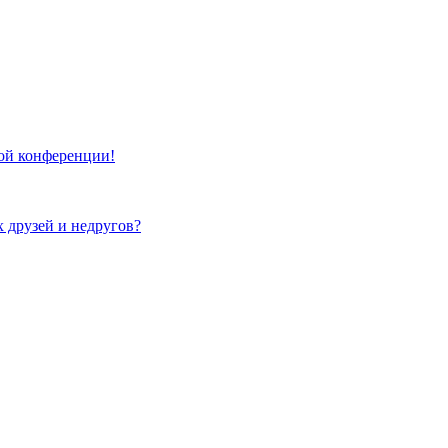
той конференции!
х друзей и недругов?