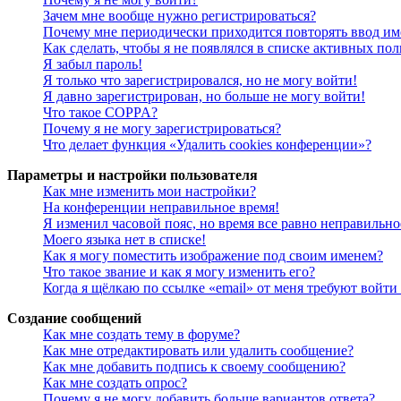
Зачем мне вообще нужно регистрироваться?
Почему мне периодически приходится повторять ввод им
Как сделать, чтобы я не появлялся в списке активных пол
Я забыл пароль!
Я только что зарегистрировался, но не могу войти!
Я давно зарегистрирован, но больше не могу войти!
Что такое COPPA?
Почему я не могу зарегистрироваться?
Что делает функция «Удалить cookies конференции»?
Параметры и настройки пользователя
Как мне изменить мои настройки?
На конференции неправильное время!
Я изменил часовой пояс, но время все равно неправильно
Моего языка нет в списке!
Как я могу поместить изображение под своим именем?
Что такое звание и как я могу изменить его?
Когда я щёлкаю по ссылке «email» от меня требуют войт
Создание сообщений
Как мне создать тему в форуме?
Как мне отредактировать или удалить сообщение?
Как мне добавить подпись к своему сообщению?
Как мне создать опрос?
Почему я не могу добавить больше вариантов ответа?