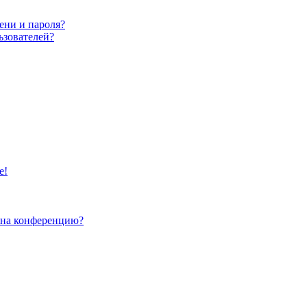
ени и пароля?
ьзователей?
е!
и на конференцию?