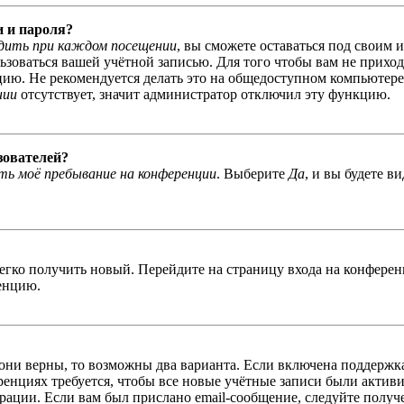
и и пароля?
дить при каждом посещении
, вы сможете оставаться под своим 
льзоваться вашей учётной записью. Для того чтобы вам не прихо
ю. Не рекомендуется делать это на общедоступном компьютере, 
нии
отсутствует, значит администратор отключил эту функцию.
зователей?
ь моё пребывание на конференции
. Выберите
Да
, и вы будете в
легко получить новый. Перейдите на страницу входа на конфер
енцию.
 они верны, то возможны два варианта. Если включена поддержка
енциях требуется, чтобы все новые учётные записи были актив
трации. Если вам был прислано email-сообщение, следуйте получ