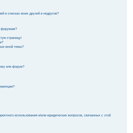
лей в списках моих друзей и недругов?
и форумам?
стую страницу!
и?
ные мной темы?
тему или форум?
ференции?
рректного использования и/или юридических вопросов, связанных с этой