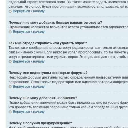
отдельной строке текстового поля. Вы также можете задать количество
означает, что опрос будет постоянным) и возможность пользователей и
Вернуться к началу
Почему я не могу добавить больше вариантов ответа?
Ограничение количества вариантов ответа устанавливается администр
Вернуться к началу
Как мне отредактировать или удалить опрос?
Так же, как и сообщения, опросы могут редактироваться только их соз
связан именно с ним. Если никто не успел проголосовать, то вы можете
могут отредактировать или удалить опрос. Это сделано для того, чтобы
Вернуться к началу
Почему мне недоступны некоторые форумы?
Некоторые форумы доступны только определённым пользователям или г
разрешение. Свяжитесь с модератором или администратором конферен
Вернуться к началу
Почему я не могу добавлять вложения?
Право добавления вложений может быть предоставлено на уровне фору
что добавлять вложения разрешено только членам определённых групп.
Вернуться к началу
Почему я получил предупреждение?
На каждой конференции администраторы устанавливают свой собственн