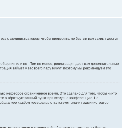
есь с администратором, чтобы проверить, не был ли вам закрыт доступ
сообщения или нет. Тем не менее, регистрация дает вам дополнительные
трация займёт у вас всего пару минут, поэтому мы рекомендуем это
ько некоторое ограниченное время. Это сделано для того, чтобы никто
ете выбрать указанный пункт при входе на конференцию. Не
одить при каждом посещении
отсутствует, значит администратор
орам, модераторам и самому себе. Для всех остальных вы будете