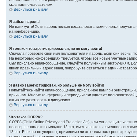
скрытым пользователем.
Вернуться к началу
Я забыл пароль!
Не паникуйте! Хотя пароль нельзя восстановить, можно легко получить
на конференцию.
Вернуться к началу
Я только что зарегистрировался, но не могу войти!
Сначала проверьте свои имя пользователя и пароль. Если они верны, т
На некоторых конференциях требуется, чтобы все новые учётные запис
был прислано email-сообщение, следуйте полученным инструкциям. Если
ввели правильный адрес email, попробуйте связаться с администраторо
Вернуться к началу
Я давно зарегистрирован, но больше не могу войти!
Попытайтесь найти email-сообщение, присланное вам при регистрации, 
причинам. Многие конференции периодически удаляют пользователей, 
активнее участвовать в дискуссиях.
Вернуться к началу
Что такое COPPA?
COPPA (Child Online Privacy and Protection Act), или Акт о защите час
несовершеннолетних младше 13 лет, иметь на это письменное согласи
13 лет. Если вы не уверены, применимо ли это к вам, как к регистриру
рекомендаций по правовым вопросам и не является объектом юридичес