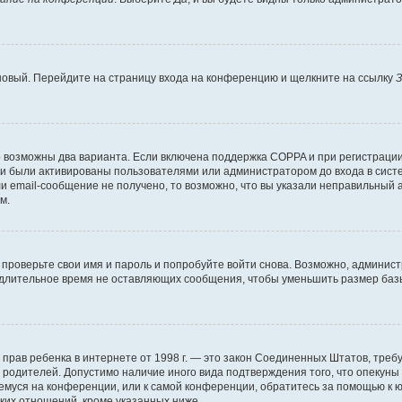
 новый. Перейдите на страницу входа на конференцию и щелкните на ссылку
З
о возможны два варианта. Если включена поддержка COPPA и при регистрации 
и были активированы пользователями или администратором до входа в систе
 email-сообщение не получено, то возможно, что вы указали неправильный а
м.
проверьте свои имя и пароль и попробуйте войти снова. Возможно, админист
длительное время не оставляющих сообщения, чтобы уменьшить размер базы
тных прав ребенка в интернете от 1998 г. — это закон Соединенных Штатов, т
е родителей. Допустимо наличие иного вида подтверждения того, что опек
ющемуся на конференции, или к самой конференции, обратитесь за помощью к 
ких отношений, кроме указанных ниже.