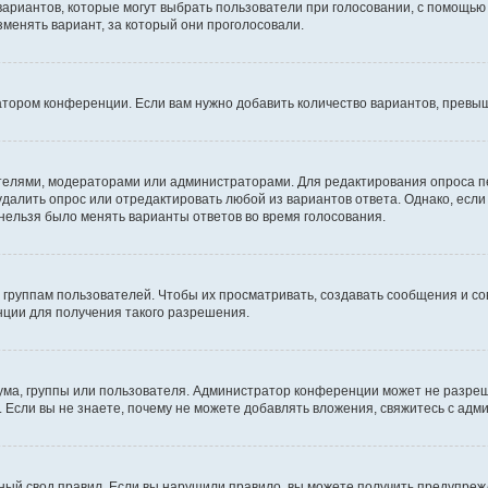
 вариантов, которые могут выбрать пользователи при голосовании, с помощью
зменять вариант, за который они проголосовали.
атором конференции. Если вам нужно добавить количество вариантов, превы
дателями, модераторами или администраторами. Для редактирования опроса п
 удалить опрос или отредактировать любой из вариантов ответа. Однако, есл
 нельзя было менять варианты ответов во время голосования.
руппам пользователей. Чтобы их просматривать, создавать сообщения и со
ции для получения такого разрешения.
ма, группы или пользователя. Администратор конференции может не разре
 Если вы не знаете, почему не можете добавлять вложения, свяжитесь с ад
ый свод правил. Если вы нарушили правило, вы можете получить предупреж