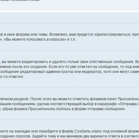
е в окне форума или темы. Возможно, вам придется зарегистрироваться, пр
 «Вы можете голосовать в опросах» и т.п.
вы можете редактировать и удалять только свои собственные сообщения. В
емени после его создания. Если кто-то уже ответил на сообщение, то под ни
 сообщение редактировал администратор или модератор, хотя они могут сами
о-то ответил.
 личном разделе. После этого вы можете отметить флажком пункт
Присоедини
 вашим сообщениям, сделав соответствующий выбор в параграфе «Отправка 
х, убрав флажок
Присоединить подпись
в форме отправки сообщения.
ните на закладке или перейдите в форму
Создать опрос
под основной формо
создание опросов. Задайте тему и как минимум два варианта ответа в соотве