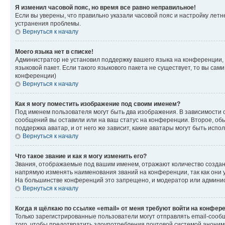
Я изменил часовой пояс, но время все равно неправильное!
Если вы уверены, что правильно указали часовой пояс и настройку лет
устранения проблемы.
Вернуться к началу
Моего языка нет в списке!
Администратор не установил поддержку вашего языка на конференции, 
языковой пакет. Если такого языкового пакета не существует, то вы с
конференции)
Вернуться к началу
Как я могу поместить изображение под своим именем?
Под именем пользователя могут быть два изображения. В зависимости от
сообщений вы оставили или на ваш статус на конференции. Второе, обы
поддержка аватар, и от него же зависит, какие аватары могут быть ис
Вернуться к началу
Что такое звание и как я могу изменить его?
Звания, отображаемые под вашим именем, отражают количество созда
напрямую изменять наименования званий на конференции, так как они 
На большинстве конференций это запрещено, и модератор или админис
Вернуться к началу
Когда я щёлкаю по ссылке «email» от меня требуют войти на конфер
Только зарегистрированные пользователи могут отправлять email-сооб
того, чтобы предотвратить злоупотребления почтовой системой анони