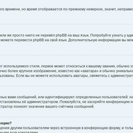
него времени, но время отображается по-прежнему неверное, значит, неправ
или же просто никто не перевёл phpBB на ваш язык. Попробуйте узнать у ад
ами можете перевести phpBB на свой язык. Дополнительную информацию вы мо
 используемого стиля, первое может относиться к вашему званию, обычно это
чно более крупное изображение, известно как «аватара» и обычно уникальна
пользованы. Если вы не можете использовать аватары, свяжитесь с администр
нных вами сообщений, или идентифицируют определенных пользователей: на
установлены её администратором. Пожалуйста, не засоряйте конференцию н
тратор понизят значение вашего счётчика сообщений.
енцию?
щения другим пользователям через встроенную в конференцию форму, и толь
мными пользователями.