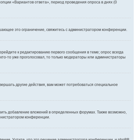
 опции «Вариантов ответа», период проведения опроса в днях (0
шающее это ограничение, свяжитесь с администратором конференции.
ерейдите к редактированию первого сообщения в теме; опрос всегда
и кто-то уже проголосовал, то только модераторы или администраторы
вершать другие действия, вам может потребоваться специальное
шить добавление вложений в определенных форумах. Также возможно,
министратором конференции.
дение. Учтите, что это решение администратора конференции, и phpBB