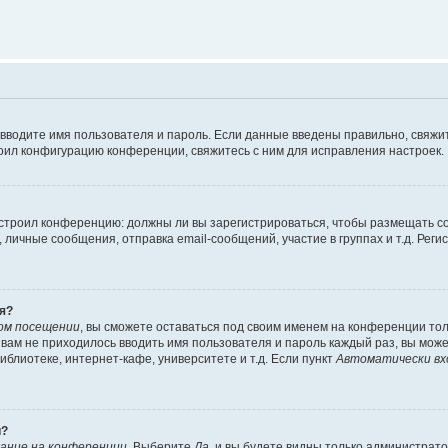
 вводите имя пользователя и пароль. Если данные введены правильно, свяжит
оил конфигурацию конференции, свяжитесь с ним для исправления настроек.
 настроил конференцию: должны ли вы зарегистрироваться, чтобы размещать 
ичные сообщения, отправка email-сообщений, участие в группах и т.д. Регис
я?
ом посещении
, вы сможете оставаться под своим именем на конференции тол
ы вам не приходилось вводить имя пользователя и пароль каждый раз, вы мож
блиотеке, интернет-кафе, университете и т.д. Если пункт
Автоматически вх
й?
ание на конференции
. Выберите
Да
, и вы будете видны только администрат