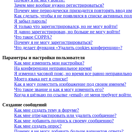
Зачем мне вообще нужно регистрироваться?
Почему мне периодически приходится повторять ввод им
Как сделать, чтобы я не появлялся в списке активных пол
Я забыл пароль!
Я только что зарегистрировался, но не могу войти!
Я давно зарегистрирован, но больше не могу войти!
Что такое COPPA?
Почему я не могу зарегистрироваться?
Что делает функция «Удалить cookies конференции»?
Параметры и настройки пользователя
Как мне изменить мои настройки?
На конференции неправильное время!
Я изменил часовой пояс, но время все равно неправильно
Моего языка нет в списке!
Как я могу поместить изображение под своим именем?
Что такое звание и как я могу изменить его?
Когда я щёлкаю по ссылке «email» от меня требуют войт
Создание сообщений
Как мне создать тему в форуме?
Как мне отредактировать или удалить сообщение?
Как мне добавить подпись к своему сообщению?
Как мне создать опрос?
Почему я не могу добавить больше вариантов ответа?