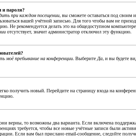
и и пароля?
дить при каждом посещении
, вы сможете оставаться под своим 
льзоваться вашей учётной записью. Для того чтобы вам не прихо
ю. Не рекомендуется делать это на общедоступном компьютере, 
нии
отсутствует, значит администратор отключил эту функцию.
зователей?
ь моё пребывание на конференции
. Выберите
Да
, и вы будете в
легко получить новый. Перейдите на страницу входа на конфер
енцию.
 они верны, то возможны два варианта. Если включена поддержка
енциях требуется, чтобы все новые учётные записи были актив
трации. Если вам был прислано email-сообщение, следуйте получ