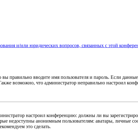
зования и/или юридических вопросов, связанных с этой конфере
о вы правильно вводите имя пользователя и пароль. Если данны
 Также возможно, что администратор неправильно настроил кон
администратор настроил конференцию: должны ли вы зарегистриро
рые недоступны анонимным пользователям: аватары, личные сооб
екомендуем это сделать.