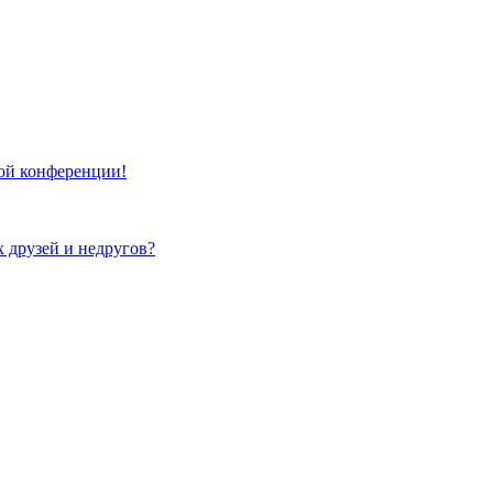
той конференции!
х друзей и недругов?