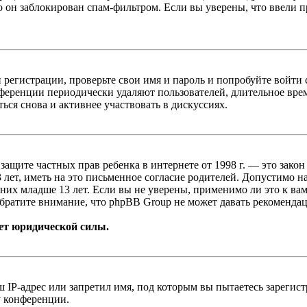
о он заблокирован спам-фильтром. Если вы уверены, что ввели пр
 регистрации, проверьте свои имя и пароль и попробуйте войти
ференции периодически удаляют пользователей, длительное вре
ься снова и активнее участвовать в дискуссиях.
т о защите частных прав ребенка в интернете от 1998 г. — это з
ет, иметь на это письменное согласие родителей. Допустимо н
х младше 13 лет. Если вы не уверены, применимо ли это к вам
братите внимание, что phpBB Group не может давать рекомендац
ет юридической силы.
IP-адрес или запретил имя, под которым вы пытаетесь зарегис
у конференции.