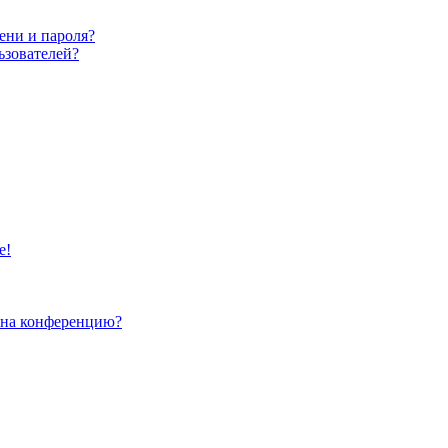
ени и пароля?
ьзователей?
е!
и на конференцию?