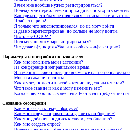
Зачем мне вообще нужно регистрироваться?
Почему мне периодически приходится повторять ввод им
Как сделать, чтобы я не появлялся в списке активных пол
Я забыл пароль!
Я только что зарегистрировался, но не могу войти!
Я давно зарегистрирован, но больше не могу войти!
Что такое COPPA?
Почему я не могу зарегистрироваться?
Что делает функция «Удалить cookies конференции»?
Параметры и настройки пользователя
Как мне изменить мои настройки?
На конференции неправильное время!
Я изменил часовой пояс, но время все равно неправильно
Моего языка нет в списке!
Как я могу поместить изображение под своим именем?
Что такое звание и как я могу изменить его?
Когда я щёлкаю по ссылке «email» от меня требуют войт
Создание сообщений
Как мне создать тему в форуме?
Как мне отредактировать или удалить сообщение?
Как мне добавить подпись к своему сообщению?
Как мне создать опрос?
Почему я не могу добавить больше вариантов ответа?