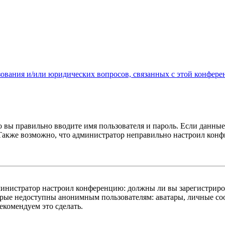
зования и/или юридических вопросов, связанных с этой конфере
о вы правильно вводите имя пользователя и пароль. Если данны
 Также возможно, что администратор неправильно настроил кон
администратор настроил конференцию: должны ли вы зарегистриро
рые недоступны анонимным пользователям: аватары, личные сооб
екомендуем это сделать.