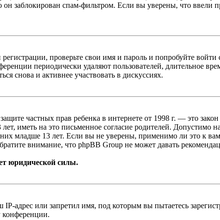
о он заблокирован спам-фильтром. Если вы уверены, что ввели пр
 регистрации, проверьте свои имя и пароль и попробуйте войти
ференции периодически удаляют пользователей, длительное вре
ься снова и активнее участвовать в дискуссиях.
т о защите частных прав ребенка в интернете от 1998 г. — это з
ет, иметь на это письменное согласие родителей. Допустимо н
х младше 13 лет. Если вы не уверены, применимо ли это к вам
братите внимание, что phpBB Group не может давать рекомендац
ет юридической силы.
IP-адрес или запретил имя, под которым вы пытаетесь зарегис
у конференции.