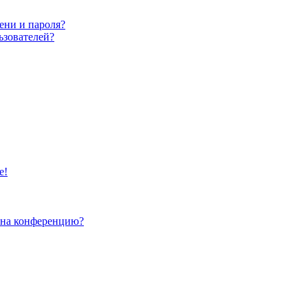
ени и пароля?
ьзователей?
е!
и на конференцию?