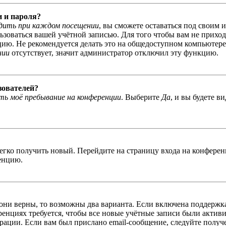
и и пароля?
дить при каждом посещении
, вы сможете оставаться под своим 
льзоваться вашей учётной записью. Для того чтобы вам не прихо
ю. Не рекомендуется делать это на общедоступном компьютере, 
нии
отсутствует, значит администратор отключил эту функцию.
зователей?
ь моё пребывание на конференции
. Выберите
Да
, и вы будете в
легко получить новый. Перейдите на страницу входа на конфер
енцию.
 они верны, то возможны два варианта. Если включена поддержка
енциях требуется, чтобы все новые учётные записи были актив
трации. Если вам был прислано email-сообщение, следуйте получ