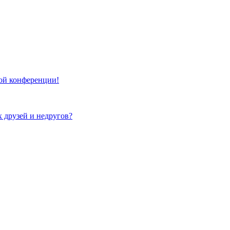
той конференции!
х друзей и недругов?