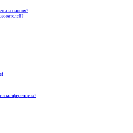
ени и пароля?
ьзователей?
е!
и на конференцию?