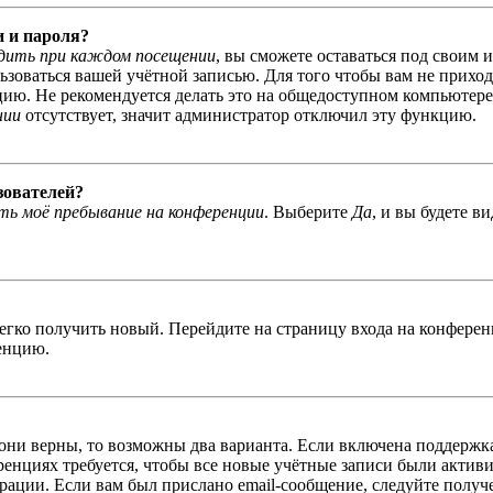
и и пароля?
дить при каждом посещении
, вы сможете оставаться под своим 
льзоваться вашей учётной записью. Для того чтобы вам не прихо
ю. Не рекомендуется делать это на общедоступном компьютере, 
нии
отсутствует, значит администратор отключил эту функцию.
зователей?
ь моё пребывание на конференции
. Выберите
Да
, и вы будете в
легко получить новый. Перейдите на страницу входа на конфер
енцию.
 они верны, то возможны два варианта. Если включена поддержка
енциях требуется, чтобы все новые учётные записи были актив
трации. Если вам был прислано email-сообщение, следуйте получ