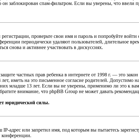
о он заблокирован спам-фильтром. Если вы уверены, что ввели пр
 регистрации, проверьте свои имя и пароль и попробуйте войти
ференции периодически удаляют пользователей, длительное вре
ься снова и активнее участвовать в дискуссиях.
т о защите частных прав ребенка в интернете от 1998 г. — это з
ет, иметь на это письменное согласие родителей. Допустимо н
х младше 13 лет. Если вы не уверены, применимо ли это к вам
братите внимание, что phpBB Group не может давать рекомендац
ет юридической силы.
IP-адрес или запретил имя, под которым вы пытаетесь зарегис
у конференции.