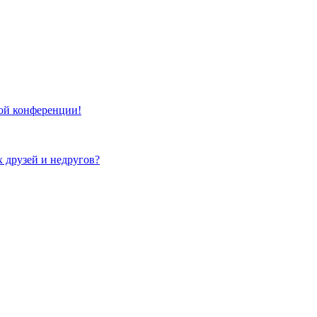
той конференции!
х друзей и недругов?