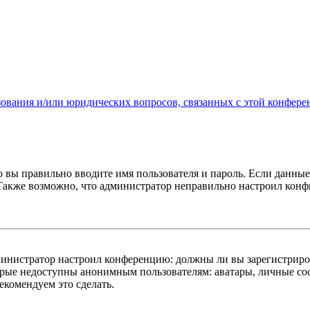
зования и/или юридических вопросов, связанных с этой конфере
о вы правильно вводите имя пользователя и пароль. Если данны
 Также возможно, что администратор неправильно настроил кон
администратор настроил конференцию: должны ли вы зарегистриро
рые недоступны анонимным пользователям: аватары, личные сооб
екомендуем это сделать.